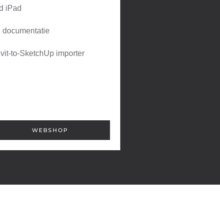
d iPad
 documentatie
vit-to-SketchUp importer
WEBSHOP