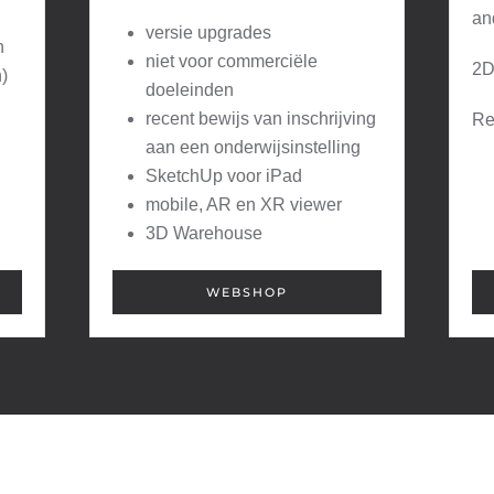
an
versie upgrades
n
niet voor commerciële
2D
n)
doeleinden
recent bewijs van inschrijving
Re
aan een onderwijsinstelling
SketchUp voor iPad
mobile, AR en XR viewer
3D Warehouse
WEBSHOP