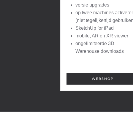
versie upgrades
op twee machines activere
(niet tegelijkertijd gebruike
SketchUp for iPad
mobile, AR en XR viewer
ongelimiteerde 3D
Warehouse downloads
WEBSHOP