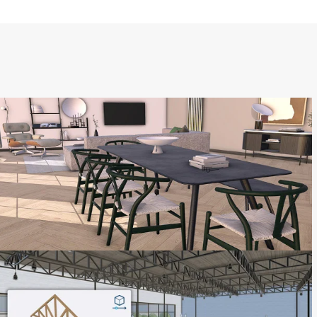
SketchUp Contentbibliotheek 