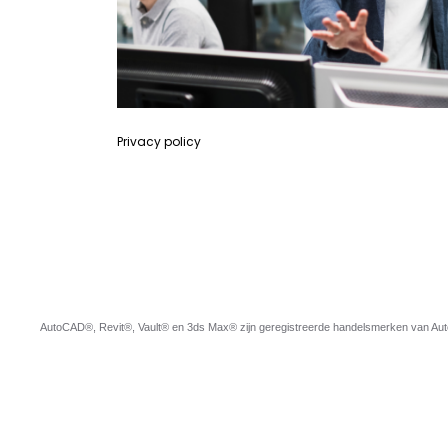
AutoCAD®, Revit®, Vault® en 3ds Max® zijn geregistreerde handelsmerken van Autod