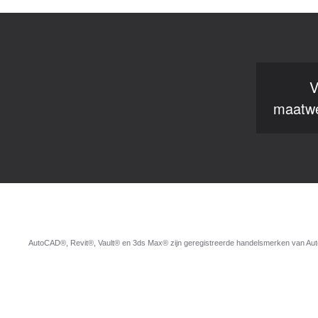
V
maatwe
AutoCAD®, Revit®, Vault® en 3ds Max® zijn geregistreerde handelsmerken van Autod