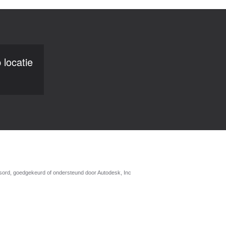
 locatie
nsord, goedgekeurd of ondersteund door Autodesk, Inc