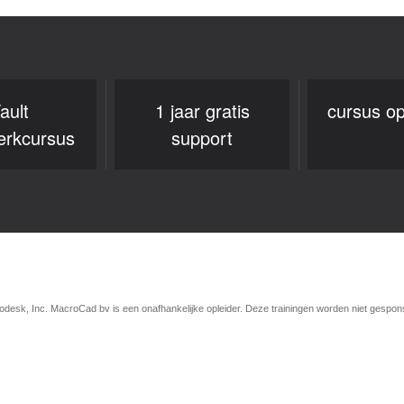
ault
1 jaar gratis
cursus op
rkcursus
support
esk, Inc. MacroCad bv is een onafhankelijke opleider. Deze trainingen worden niet gespo