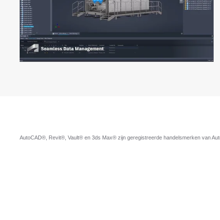
AutoCAD®, Revit®, Vault® en 3ds Max® zijn geregistreerde handelsmerken van Autod