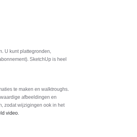
n. U kunt plattegronden,
p abonnement). SketchUp is heel
imaties te maken en walktroughs.
gwaardige afbeeldingen en
 zodat wijzigingen ook in het
ld video
.