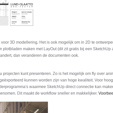
 voor 3D modellering. Het is ook mogelijk om in 2D te ontwerpe
n plotbladen maken met LayOut (dit zit gratis bij een SketchU
erandert, dan veranderen de documenten ook.
projecten kunt presenteren. Zo is het mogelijk om fly over an
 geëxporteerd kunnen worden zijn van hoge kwaliteit. Voor hoo
renderprogramma's waarmee SketchUp direct connectie kan maken,
omen. Dit maakt de workflow sneller en makkelijker.
Voorbee