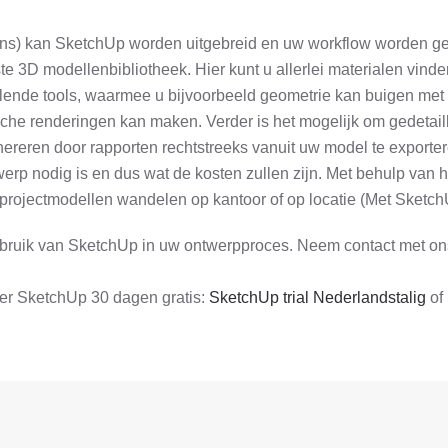
ions) kan SketchUp worden uitgebreid en uw workflow worden g
tste 3D modellenbibliotheek. Hier kunt u allerlei materialen vi
llende tools, waarmee u bijvoorbeeld geometrie kan buigen met 
ische renderingen kan maken. Verder is het mogelijk om gedetai
ereren door rapporten rechtstreeks vanuit uw model te exporteren
werp nodig is en dus wat de kosten zullen zijn. Met behulp va
r projectmodellen wandelen op kantoor of op locatie (Met Sketch
ebruik van SketchUp in uw ontwerpproces. Neem contact met on
eer SketchUp 30 dagen gratis:
SketchUp trial Nederlandstalig
of