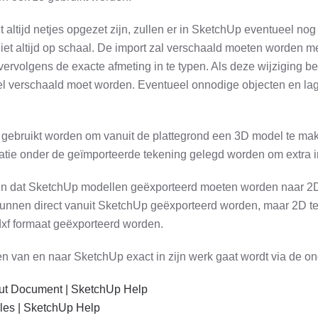
altijd netjes opgezet zijn, zullen er in SketchUp eventueel no
niet altijd op schaal. De import zal verschaald moeten worden 
ervolgens de exacte afmeting in te typen. Als deze wijziging be
el verschaald moet worden. Eventueel onnodige objecten en l
gebruikt worden om vanuit de plattegrond een 3D model te make
uatie onder de geïmporteerde tekening gelegd worden om extra in
n dat SketchUp modellen geëxporteerd moeten worden naar 2
kunnen direct vanuit SketchUp geëxporteerd worden, maar 2D 
dxf formaat geëxporteerd worden.
n van en naar SketchUp exact in zijn werk gaat wordt via de on
Out Document | SketchUp Help
les | SketchUp Help