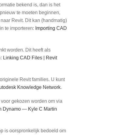
rmatie bekend is, dan is het
opnieuw te moeten beginnen,
naar Revit. Dit kan (handmatig)
in te importeren:
Importing CAD
nkt worden. Dit heeft als
n:
Linking CAD Files | Revit
iginele Revit families. U kunt
| Autodesk Knowledge Network
.
k voor gekozen worden om via
th Dynamo — Kyle C Martin
p is oorspronkelijk bedoeld om