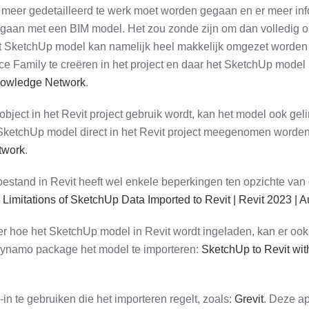
 meer gedetailleerd te werk moet worden gegaan en er meer info
 gaan met een BIM model. Het zou zonde zijn om dan volledig 
et SketchUp model kan namelijk heel makkelijk omgezet worden 
 Family te creëren in het project en daar het SketchUp model 
Knowledge Network
.
bject in het Revit project gebruik wordt, kan het model ook geli
t SketchUp model direct in het Revit project meegenomen worde
twork
.
stand in Revit heeft wel enkele beperkingen ten opzichte van or
:
Limitations of SketchUp Data Imported to Revit | Revit 2023 
r hoe het SketchUp model in Revit wordt ingeladen, kan er oo
namo package het model te importeren:
SketchUp to Revit wi
in te gebruiken die het importeren regelt, zoals:
Grevit
. Deze ap