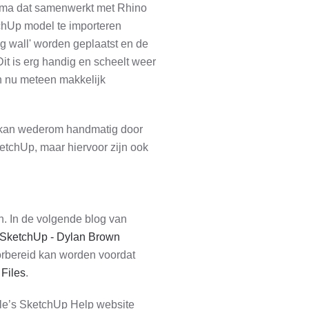
mma dat samenwerkt met Rhino
tchUp model te importeren
g wall' worden geplaatst en de
Dit is erg handig en scheelt weer
n nu meteen makkelijk
t kan wederom handmatig door
ketchUp, maar hiervoor zijn ook
n. In de volgende blog van
o SketchUp - Dylan Brown
orbereid kan worden voordat
 Files
.
ble’s SketchUp Help website