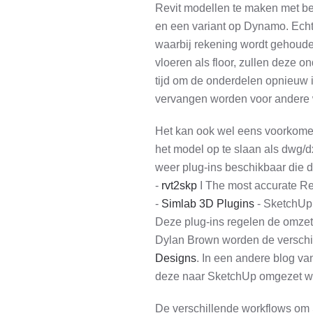
Revit modellen te maken met b
en een variant op Dynamo. Echte
waarbij rekening wordt gehouden
vloeren als floor, zullen deze o
tijd om de onderdelen opnieuw
vervangen worden voor andere w
Het kan ook wel eens voorkomen
het model op te slaan als dwg/dx
weer plug-ins beschikbaar die d
-
rvt2skp
I The most accurate Re
-
Simlab 3D Plugins
- SketchUp e
Deze plug-ins regelen de omzet
Dylan Brown worden de verschil
Designs
. In een andere blog v
deze naar SketchUp omgezet w
De verschillende workflows om 