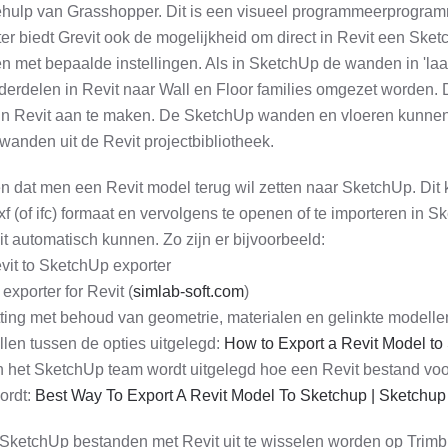
ehulp van Grasshopper. Dit is een visueel programmeerprogra
r biedt Grevit ook de mogelijkheid om direct in Revit een Ske
 met bepaalde instellingen. Als in SketchUp de wanden in 'laa
nderdelen in Revit naar Wall en Floor families omgezet worden. 
 in Revit aan te maken. De SketchUp wanden en vloeren kunne
anden uit de Revit projectbibliotheek.
 dat men een Revit model terug wil zetten naar SketchUp. Di
f (of ifc) formaat en vervolgens te openen of te importeren in S
it automatisch kunnen. Zo zijn er bijvoorbeeld:
vit to SketchUp exporter
xporter for Revit (
simlab-soft.com
)
ting met behoud van geometrie, materialen en gelinkte modelle
len tussen de opties uitgelegd:
How to Export a Revit Model t
an het SketchUp team wordt uitgelegd hoe een Revit bestand vo
ordt:
Best Way To Export A Revit Model To Sketchup | Sketchup
SketchUp bestanden met Revit uit te wisselen worden op Trim